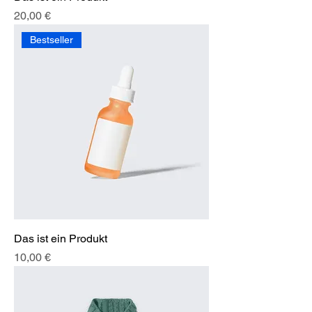
Preis
20,00 €
Bestseller
Das ist ein Produkt
Preis
10,00 €